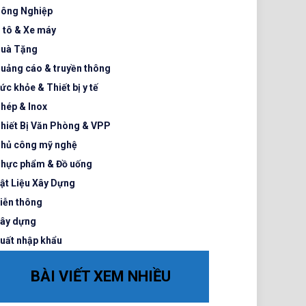
ông Nghiệp
 tô & Xe máy
uà Tặng
uảng cáo & truyền thông
ức khỏe & Thiết bị y tế
hép & Inox
hiết Bị Văn Phòng & VPP
hủ công mỹ nghệ
hực phẩm & Đồ uống
ật Liệu Xây Dựng
iễn thông
ây dựng
uất nhập khẩu
BÀI VIẾT XEM NHIỀU