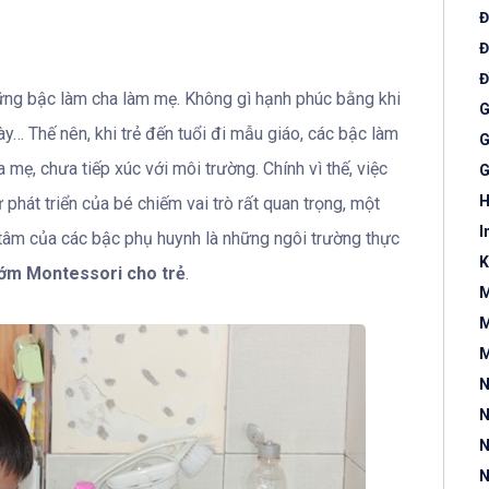
Đ
Đ
Đ
hững bậc làm cha làm mẹ. Không gì hạnh phúc bằng khi
G
y… Thế nên, khi trẻ đến tuổi đi mẫu giáo, các bậc làm
G
 mẹ, chưa tiếp xúc với môi trường. Chính vì thế, việc
G
H
phát triển của bé chiếm vai trò rất quan trọng, một
I
tâm của các bậc phụ huynh là những ngôi trường thực
K
ớm Montessori cho trẻ
.
M
M
M
N
N
N
N