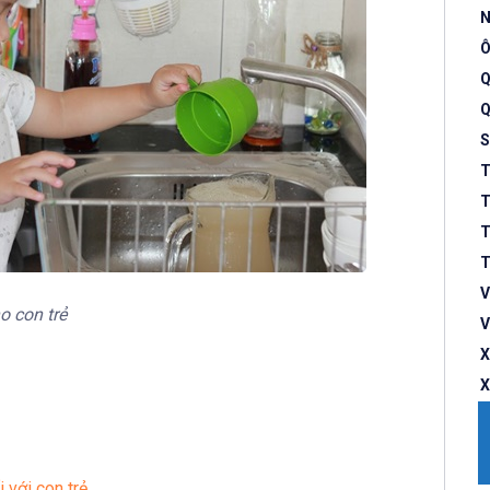
N
Ô
Q
Q
S
T
T
T
T
V
o con trẻ
V
X
X
 với con trẻ