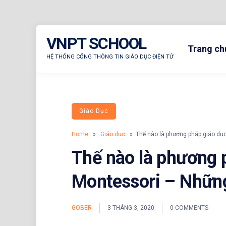
Skip
VNPT SCHOOL
to
Trang ch
content
HỆ THỐNG CỔNG THÔNG TIN GIÁO DỤC ĐIỆN TỬ
Giáo Dục
Home
»
Giáo dục
» Thế nào là phương pháp giáo dục
Thế nào là phương 
Montessori – Những
GOBER
3 THÁNG 3, 2020
0 COMMENTS