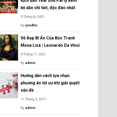
Kịch bản Year End Party kèm
lời dẫn chi tiết, độc đáo nhất
5 Tháng 8, 2022
By
yendhn
Vẻ Đẹp Bí Ẩn Của Bức Tranh
Mona Lisa | Leonardo Da Vinci
9 Tháng 11, 2021
By
admin
Hướng dẫn cách lựa chọn
phương án tối ưu khi giải quyết
vấn đề
11 Tháng 5, 2017
By
admin