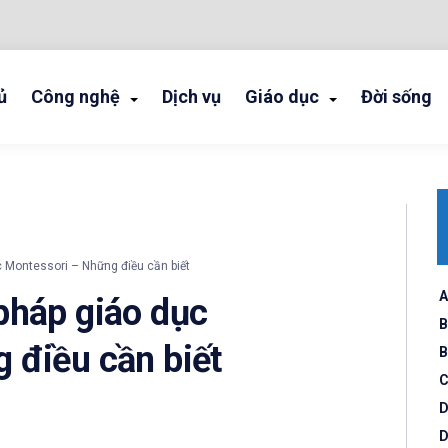
ủ
Công nghệ
Dịch vụ
Giáo dục
Đời sống
 Montessori – Những điều cần biết
A
pháp giáo dục
B
 điều cần biết
B
C
D
D