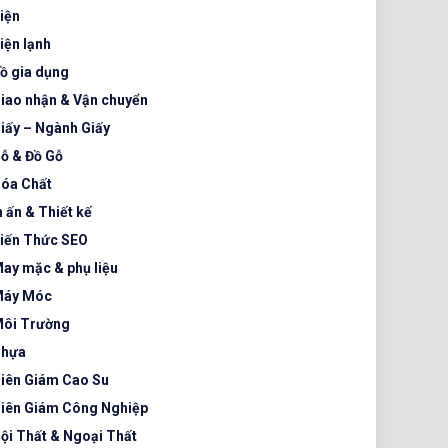
iện
iện lạnh
ồ gia dụng
iao nhận & Vận chuyển
iấy – Ngành Giấy
ỗ & Đồ Gỗ
óa Chất
n ấn & Thiết kế
iến Thức SEO
ay mặc & phụ liệu
áy Móc
ôi Trường
hựa
iên Giám Cao Su
iên Giám Công Nghiệp
ội Thất & Ngoại Thất