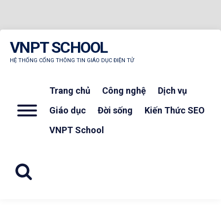
Skip
VNPT SCHOOL
to
content
HỆ THỐNG CỔNG THÔNG TIN GIÁO DỤC ĐIỆN TỬ
Trang chủ
Công nghệ
Dịch vụ
Menu
Giáo dục
Đời sống
Kiến Thức SEO
VNPT School