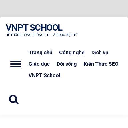
Skip
VNPT SCHOOL
to
content
HỆ THỐNG CỔNG THÔNG TIN GIÁO DỤC ĐIỆN TỬ
Trang chủ
Công nghệ
Dịch vụ
Menu
Giáo dục
Đời sống
Kiến Thức SEO
VNPT School