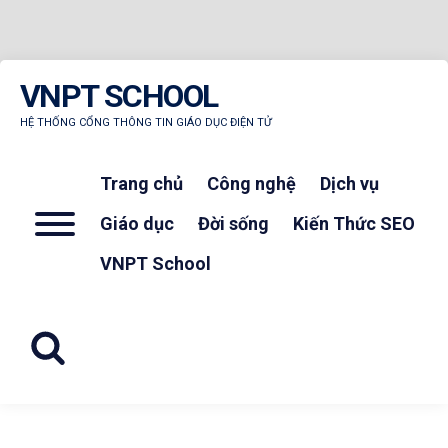
Skip
VNPT SCHOOL
to
content
HỆ THỐNG CỔNG THÔNG TIN GIÁO DỤC ĐIỆN TỬ
Trang chủ
Công nghệ
Dịch vụ
Menu
Giáo dục
Đời sống
Kiến Thức SEO
VNPT School