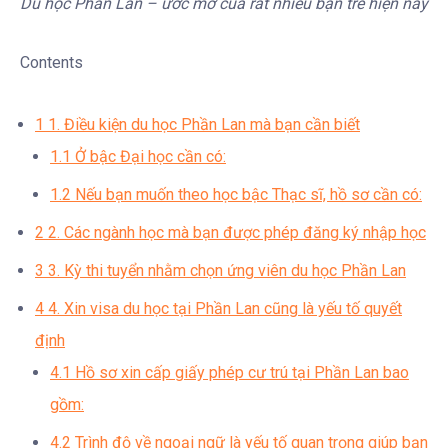
Du học Phần Lan – ước mơ của rất nhiều bạn trẻ hiện nay
Contents
1
1. Điều kiện du học Phần Lan mà bạn cần biết
1.1
Ở bậc Đại học cần có:
1.2
Nếu bạn muốn theo học bậc Thạc sĩ, hồ sơ cần có:
2
2. Các ngành học mà bạn được phép đăng ký nhập học
3
3. Kỳ thi tuyển nhằm chọn ứng viên du học Phần Lan
4
4. Xin visa du học tại Phần Lan cũng là yếu tố quyết
định
4.1
Hồ sơ xin cấp giấy phép cư trú tại Phần Lan bao
gồm:
4.2
Trình độ về ngoại ngữ là yếu tố quan trọng giúp bạn