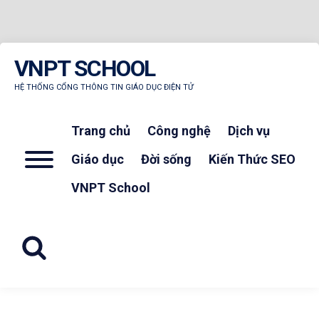
Skip
VNPT SCHOOL
to
content
HỆ THỐNG CỔNG THÔNG TIN GIÁO DỤC ĐIỆN TỬ
Trang chủ
Công nghệ
Dịch vụ
Menu
Giáo dục
Đời sống
Kiến Thức SEO
VNPT School