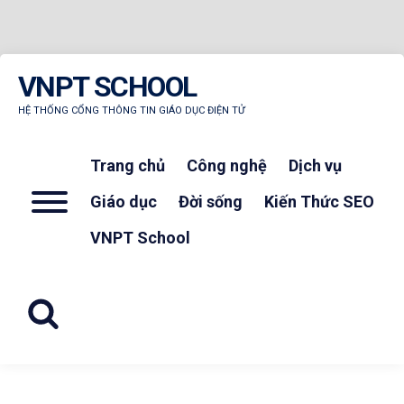
Skip
VNPT SCHOOL
to
content
HỆ THỐNG CỔNG THÔNG TIN GIÁO DỤC ĐIỆN TỬ
Trang chủ
Công nghệ
Dịch vụ
Menu
Giáo dục
Đời sống
Kiến Thức SEO
VNPT School